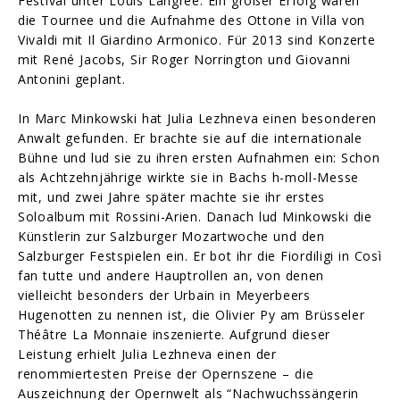
Festival unter Louis Langree. Ein großer Erfolg waren
die Tournee und die Aufnahme des Ottone in Villa von
Vivaldi mit Il Giardino Armonico. Für 2013 sind Konzerte
mit René Jacobs, Sir Roger Norrington und Giovanni
Antonini geplant.
In Marc Minkowski hat Julia Lezhneva einen besonderen
Anwalt gefunden. Er brachte sie auf die internationale
Bühne und lud sie zu ihren ersten Aufnahmen ein: Schon
als Achtzehnjährige wirkte sie in Bachs h-moll-Messe
mit, und zwei Jahre später machte sie ihr erstes
Soloalbum mit Rossini-Arien. Danach lud Minkowski die
Künstlerin zur Salzburger Mozartwoche und den
Salzburger Festspielen ein. Er bot ihr die Fiordiligi in Così
fan tutte und andere Hauptrollen an, von denen
vielleicht besonders der Urbain in Meyerbeers
Hugenotten zu nennen ist, die Olivier Py am Brüsseler
Théâtre La Monnaie inszenierte. Aufgrund dieser
Leistung erhielt Julia Lezhneva einen der
renommiertesten Preise der Opernszene – die
Auszeichnung der Opernwelt als “Nachwuchssängerin