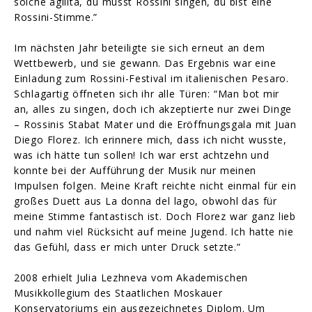
solche agilità, du musst Rossini singen, du bist eine
Rossini-Stimme.”
Im nächsten Jahr beteiligte sie sich erneut an dem
Wettbewerb, und sie gewann. Das Ergebnis war eine
Einladung zum Rossini-Festival im italienischen Pesaro.
Schlagartig öffneten sich ihr alle Türen: “Man bot mir
an, alles zu singen, doch ich akzeptierte nur zwei Dinge
– Rossinis Stabat Mater und die Eröffnungsgala mit Juan
Diego Florez. Ich erinnere mich, dass ich nicht wusste,
was ich hätte tun sollen! Ich war erst achtzehn und
konnte bei der Aufführung der Musik nur meinen
Impulsen folgen. Meine Kraft reichte nicht einmal für ein
großes Duett aus La donna del lago, obwohl das für
meine Stimme fantastisch ist. Doch Florez war ganz lieb
und nahm viel Rücksicht auf meine Jugend. Ich hatte nie
das Gefühl, dass er mich unter Druck setzte.”
2008 erhielt Julia Lezhneva vom Akademischen
Musikkollegium des Staatlichen Moskauer
Konservatoriums ein ausgezeichnetes Diplom. Um