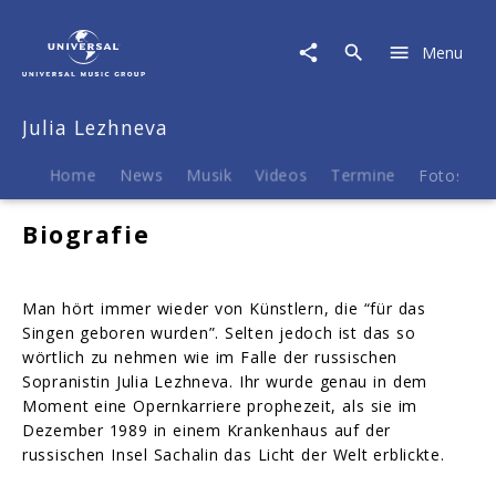
Julia
Lezhneva
Menu
|
Biografie
Julia Lezhneva
Home
News
Musik
Videos
Termine
Fotos
B
Biografie
Man hört immer wieder von Künstlern, die “für das
Singen geboren wurden”. Selten jedoch ist das so
wörtlich zu nehmen wie im Falle der russischen
Sopranistin Julia Lezhneva. Ihr wurde genau in dem
Moment eine Opernkarriere prophezeit, als sie im
Dezember 1989 in einem Krankenhaus auf der
russischen Insel Sachalin das Licht der Welt erblickte.