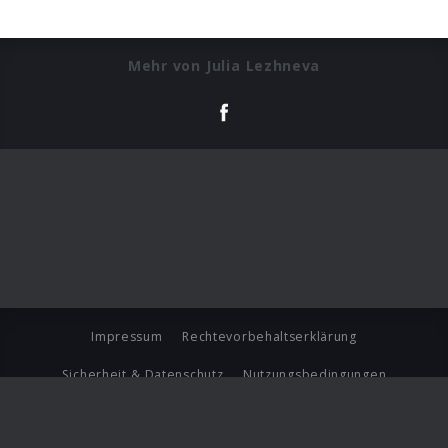
Mehr von Julia Lezhneva
Impressum
Rechtevorbehaltserklärung
Sicherheit & Datenschutz
Nutzungsbedingungen
Journalistenlounge
Für Geschäftspartner