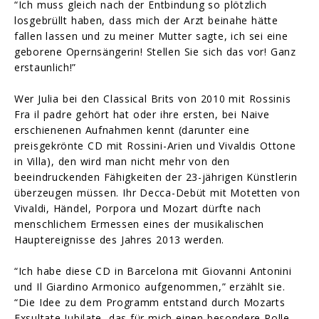
“Ich muss gleich nach der Entbindung so plötzlich
losgebrüllt haben, dass mich der Arzt beinahe hätte
fallen lassen und zu meiner Mutter sagte, ich sei eine
geborene Opernsängerin! Stellen Sie sich das vor! Ganz
erstaunlich!”
Wer Julia bei den Classical Brits von 2010 mit Rossinis
Fra il padre gehört hat oder ihre ersten, bei Naive
erschienenen Aufnahmen kennt (darunter eine
preisgekrönte CD mit Rossini-Arien und Vivaldis Ottone
in Villa), den wird man nicht mehr von den
beeindruckenden Fähigkeiten der 23-jährigen Künstlerin
überzeugen müssen. Ihr Decca-Debüt mit Motetten von
Vivaldi, Händel, Porpora und Mozart dürfte nach
menschlichem Ermessen eines der musikalischen
Hauptereignisse des Jahres 2013 werden.
“Ich habe diese CD in Barcelona mit Giovanni Antonini
und Il Giardino Armonico aufgenommen,” erzählt sie.
“Die Idee zu dem Programm entstand durch Mozarts
Exsultate Jubilate, das für mich einen besondere Rolle