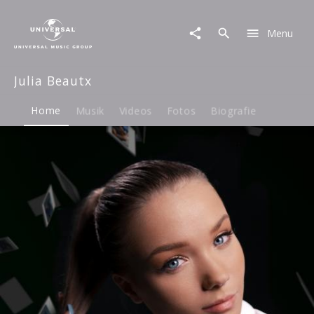
Julia
Beautx
Menu
|
Musik
&
Julia Beautx
Merch
Home
Musik
Videos
Fotos
Biografie