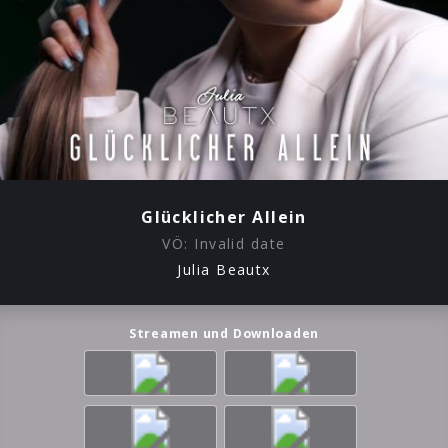
Glücklicher Allein
VÖ:
Invalid date
Julia Beautx
Streamen und Downloaden