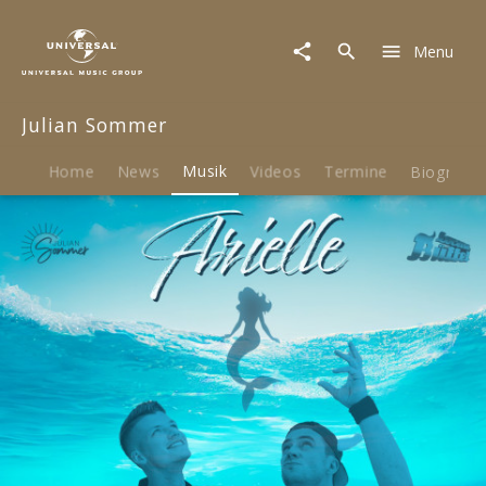
Julian
Sommer
Menu
|
Musik
|
Julian Sommer
Arielle
(Single)
Home
News
Musik
Videos
Termine
Biografie