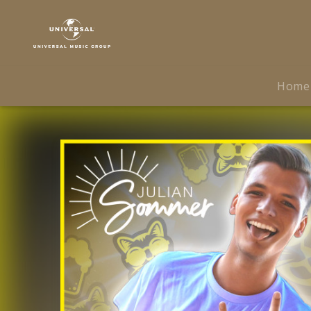
Julian
Sommer
|
Musik
|
Home
Morgen
kickt
der
Kater
(Single)