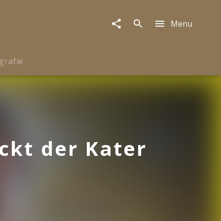
Menu
grafie
ckt der Kater