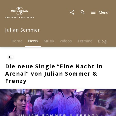
Julian
Sommer
Menu
|
News
|
Julian Sommer
Die
neue
Single
Home
News
Musik
Videos
Termine
Biografie
"Eine
Nacht
in
Arenal"
Die neue Single “Eine Nacht in
von
Arenal” von Julian Sommer &
Julian
Sommer
Frenzy
&
Frenzy