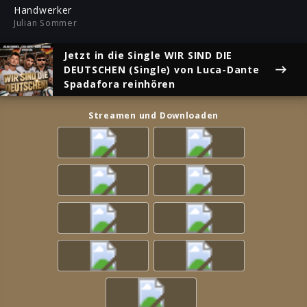
ful
Handwerker
Julian Sommer
Jetzt in die Single
WIR SIND DIE
DEUTSCHEN (Single)
von Luca-Dante
Spadafora reinhören
Streamen und Downloaden