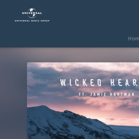
Junge
Junge
|
Musik
|
Ho
Wicked
Hearts