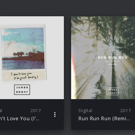
al
2017
Digital
2017
I Don’t Love You (I’m Just Lonely)
Run Run Run (Remixes, Pt. 2)