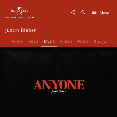
Justin
Bieber
Menu
|
Musik
|
Justin Bieber
Anyone
Home
News
Musik
Videos
Fotos
Biografie