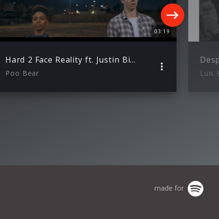
03:19
Hard 2 Face Reality ft. Justin Bieber, Jay Electronica
Poo Bear
Luis 