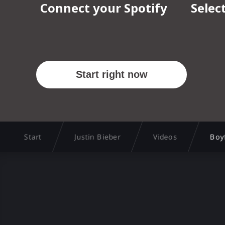
Start
Justin Bieber
Videos
Boyf