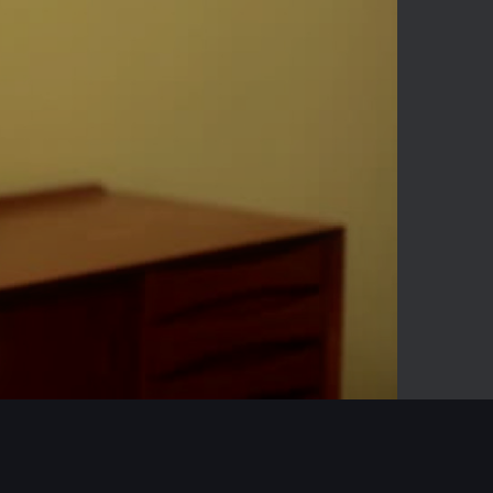
-00:58
Mute
Enter
fullscreen