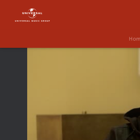
Justin
Bieber
|
Video
|
Ho
Boyfriend
Interview