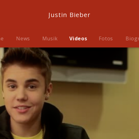
Justin Bieber
me
News
Musik
Videos
Fotos
Biog