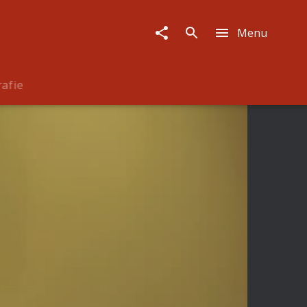
Menu
rafie