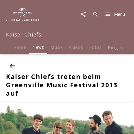
Kaiser
Chiefs
Menu
|
News
|
Kaiser Chiefs
Kaiser
Chiefs
treten
Home
News
Musik
Videos
Fotos
Biografie
beim
Greenville
Music
Festival
Kaiser Chiefs treten beim
2013
Greenville Music Festival 2013
auf
auf