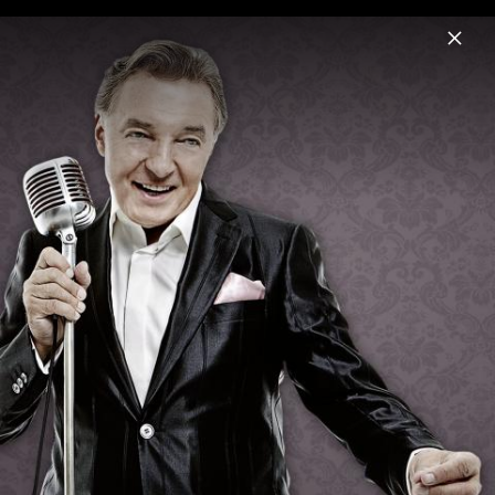
Menu
Karel Gott
Home
News
Musik
Fotos
Biografie
Pressefotos 2014