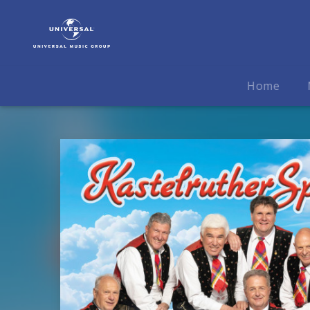
Kastelruther
Spatzen
|
Musik
|
Home
Dolomiten
Schatz
(Album)