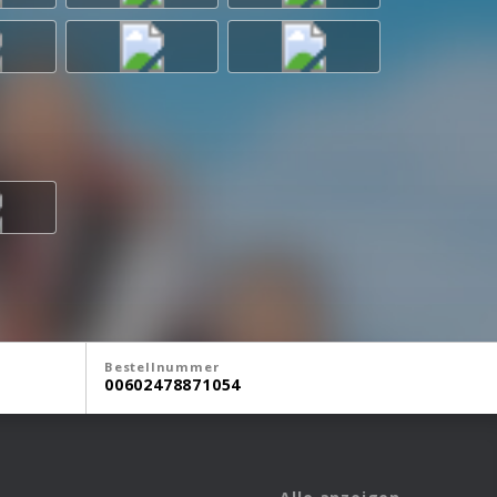
Bestellnummer
00602478871054