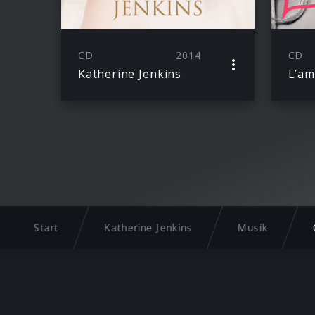
CD
2014
CD
Katherine Jenkins
L’a
Start
Katherine Jenkins
Musik