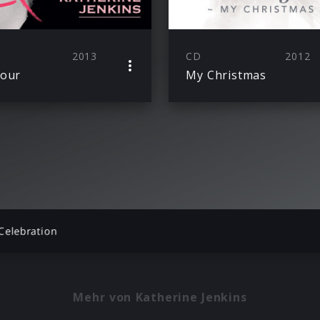
2013
CD
2012
mour
My Christmas
Celebration
Mehr von Katherine Jenkins