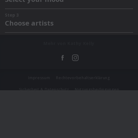
Mehr von Kathy Kelly
Impressum
Rechtevorbehaltserklärung
Sicherheit & Datenschutz
Nutzungsbedingungen
Journalistenlounge
Für Geschäftspartner
Barrierefreiheit Statement
© Copyright 2026 Universal Music Group N.V. All Rights
Reserved.