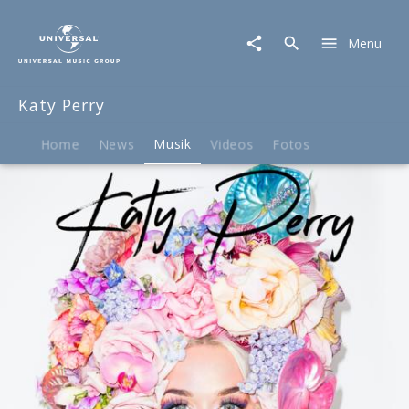
Katy
Perry
Menu
|
Musik
|
Katy Perry
Never
Worn
White
Home
News
Musik
Videos
Fotos