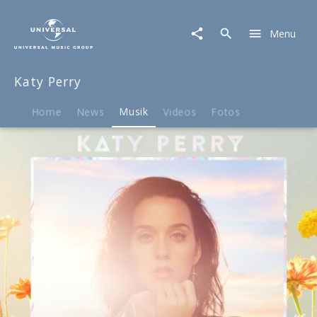
Katy
Perry
Menu
|
Musik
|
Katy Perry
PRISM
Home
News
Musik
Videos
Fotos