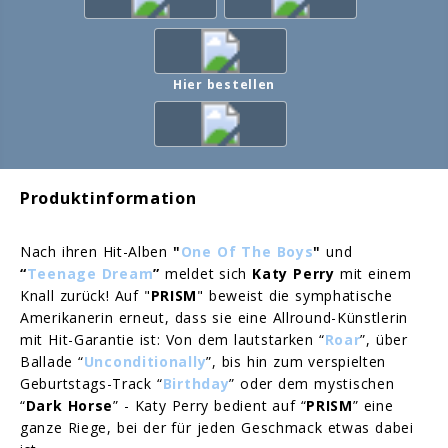
Hier bestellen
Produktinformation
Nach ihren Hit-Alben
"
One Of The Boys
"
und
“
Teenage Dream
”
meldet sich
Katy Perry
mit einem
Knall zurück! Auf "
PRISM
" beweist die symphatische
Amerikanerin erneut, dass sie eine Allround-Künstlerin
mit Hit-Garantie ist: Von dem lautstarken “
Roar
”, über
Ballade “
Unconditionally
”, bis hin zum verspielten
Geburtstags-Track “
Birthday
” oder dem mystischen
“
Dark Horse
” - Katy Perry bedient auf “
PRISM
” eine
ganze Riege, bei der für jeden Geschmack etwas dabei