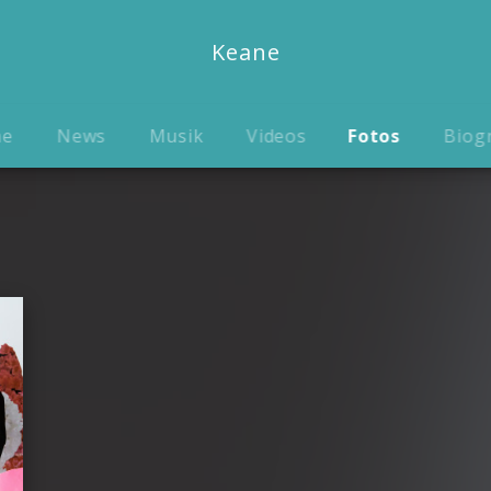
Keane
me
News
Musik
Videos
Fotos
Biog