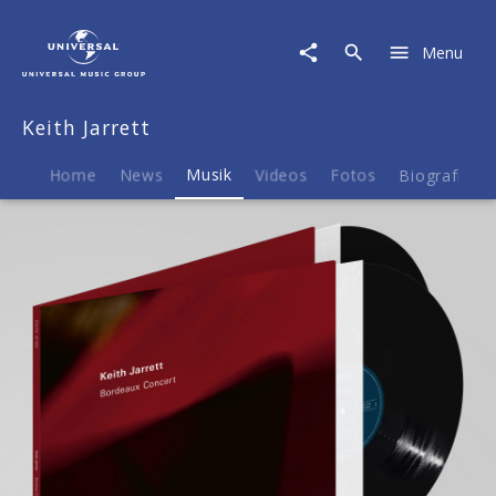
Keith
Jarrett
Menu
|
Musik
|
Keith Jarrett
Bordeaux
Concert
(2LP)
Home
News
Musik
Videos
Fotos
Biografie