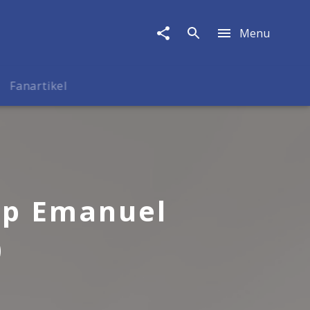
Menu
Fanartikel
ipp Emanuel
)