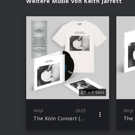
Weitere Musik von Keith Jarrett
2LP + T-Shirt
Vinyl
2025
Vinyl
The Köln Concert (50th Anniversary) Ltd. Ed. 2LP + Excl. T-Shirt