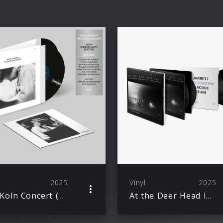
2025
Vinyl
2025
The Köln Concert (50th Anniversary) Ltd. Ed. 2LP
At the Deer Head Inn – The Complete Recordings (Limited Edition)