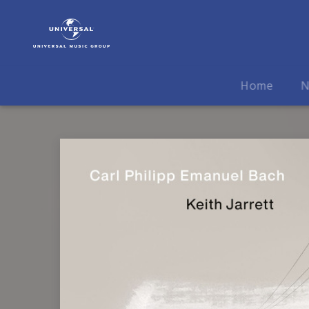
Keith
Jarrett
|
Musik
|
Home
N
Carl
Philipp
Emanuel
Bach
(2LP)