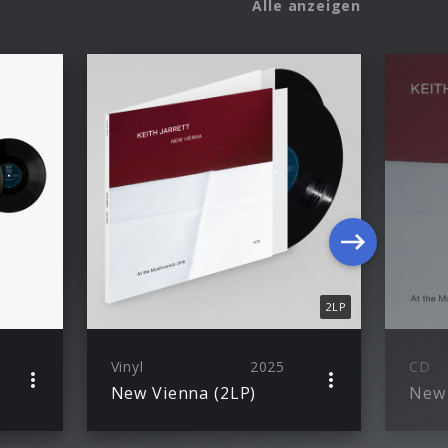
Alle anzeigen
2LP
Vinyl
2025
CD
New Vienna (2LP)
New