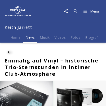
Keith
Jarrett
Menu
|
News
|
Keith Jarrett
Einmalig
auf
Vinyl
Home
News
Musik
Videos
Fotos
Biografie
-
historische
Trio-
Sternstunden
Einmalig auf Vinyl – historische
in
Trio-Sternstunden in intimer
intimer
Club-
Club-Atmosphäre
Atmosphäre