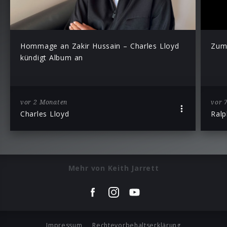
Hommage an Zakir Hussain – Charles Lloyd
Zum
kündigt Album an
vor 2 Monaten
vor 
Charles Lloyd
Ral
Mehr von Keith Jarrett
Impressum
Rechtevorbehaltserklärung