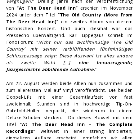
Vergnügen.
” Dreißig Jahre nach der Veröffentlichung
von “
At The Deer Head Inn
” erschien im November
2024 unter dem Titel “
The Old Country (More From
The Deer Head Inn)
” ein zweites Album von diesem
historischen Konzert. Und auch diesmal war das
Pressecho überwältigend. Karl Lippegaus schrieb im
FonoForum: “
Nicht nur das zwölfminütige ‘The Old
Country’ mit seiner verblüffenden fünfminütigen
Schlusspassage zeigt: Diese Auswahl ist alles andere
als zweite Wahl […]
eine herausragende,
Jazzgeschichte abbildende Aufnahme
.
”
Am 22. August werden beide Alben nun zusammen und
zum allerersten Mal auf Vinyl veröffentlicht. Die beiden
Doppel-LPs mit einer Gesamtlaufzeit von fast
zweieinhalb Stunden sind in hochwertige Tip-On-
Gatefold-Hüllen verpackt, die wiederum in einem
Deluxe-Schuber stecken. Da dieses Boxset mit dem
Titel “
At The Deer Head Inn – The Complete
Recordings
” weltweit in einer streng limitierten,
einmaligen Auflage erscheint, empfehlen wir allen