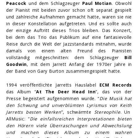
Peacock
und dem Schlagzeuger
Paul Motian
. Obwohl
der Pianist mit beiden zuvor schon oft separat gespielt
und zahlreiche Aufnahmen gemacht hatte, waren sie nie
in dieser Konstellation aufgetreten. Und es sollte auch
der einzige Auftritt dieses Trios bleiben. Das Konzert,
bei dem das Trio das Publikum auf eine fantasievolle
Reise durch die Welt der Jazzstandards mitnahm, wurde
damals von einem alten Freund des Pianisten
vollständig mitgeschnitten: dem Schlagzeuger
Bill
Goodwin
, mit dem Jarrett Anfang der 1970er Jahre in
der Band von Gary Burton zusammengespielt hatte.
1994 veröffentlichte Jarretts Hauslabel
ECM Records
das Album “
At The Deer Head Inn
”, das von der
Presse begeistert aufgenommen wurde. “
Die Musik hat
den Schwung und unverblümten Lyrismus von Keith
Jarretts besten Werken
”, schwärmte
Stereophile
. Un
AllMusic: “
Die einfallsreichen Interpretationen bieten
den Hörern viele Überraschungen und Abwechslung
und machen dieses Album zu einem wahren