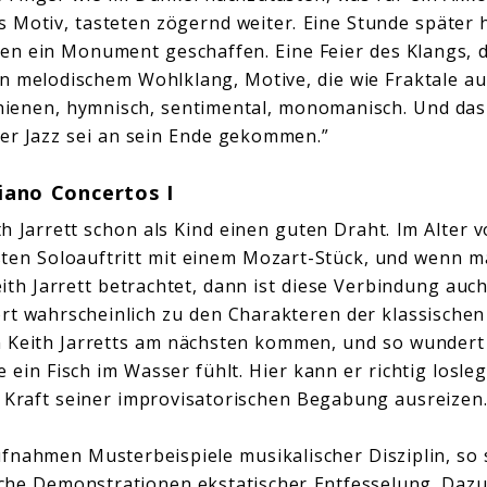
s Motiv, tasteten zögernd weiter. Eine Stunde später h
n ein Monument geschaffen. Eine Feier des Klangs, d
on melodischem Wohlklang, Motive, die wie Fraktale au
enen, hymnisch, sentimental, monomanisch. Und das z
der Jazz sei an sein Ende gekommen.”
iano Concertos I
h Jarrett schon als Kind einen guten Draht. Im Alter 
ten Soloauftritt mit einem Mozart-Stück, und wenn m
h Jarrett betrachtet, dann ist diese Verbindung auch 
ört wahrscheinlich zu den Charakteren der klassischen
Keith Jarretts am nächsten kommen, und so wundert e
e ein Fisch im Wasser fühlt. Hier kann er richtig losle
 Kraft seiner improvisatorischen Begabung ausreizen
fnahmen Musterbeispiele musikalischer Disziplin, so 
che Demonstrationen ekstatischer Entfesselung. Dazu