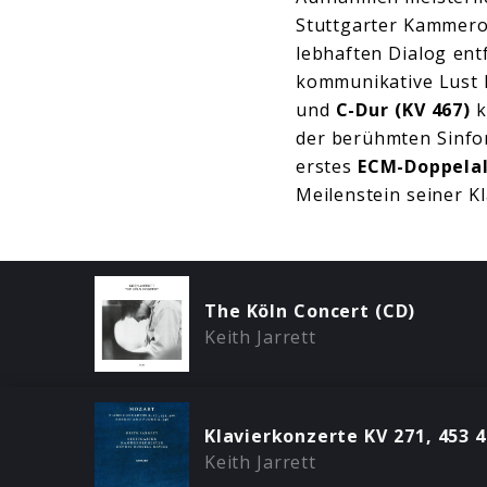
Stuttgarter Kammero
lebhaften Dialog entf
kommunikative Lust M
und
C-Dur (KV 467)
k
der berühmten Sinfon
erstes
ECM-Doppela
Meilenstein seiner K
The Köln Concert (CD)
Keith Jarrett
Klavierkonzerte KV 271, 453 
Keith Jarrett