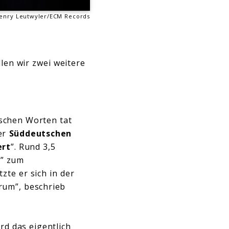
enry Leutwyler/ECM Records
len wir zwei weitere
rschen Worten tat
er
Süddeutschen
ert
”. Rund 3,5
t” zum
zte er sich in der
rum”, beschrieb
rd das eigentlich