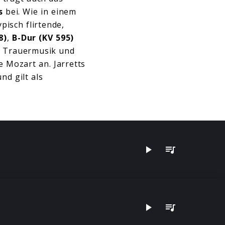
s
bei. Wie in einem
pisch flirtende,
8)
,
B-Dur (KV 595)
n Trauermusik und
 Mozart an. Jarretts
d gilt als