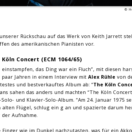
© H
 unserer Rückschau auf das Werk von Keith Jarrett stel
ffen des amerikanischen Pianisten vor.
e Köln Concert (ECM 1064/65)
te einstampfen, das Ding war ein Fluch”, mit diesen ha
 paar Jahren in einem Interview mit
Alex Rühle
von d
estes und bestverkauftes Album ab: “
The Köln Conc
 Fans sahen das anders und machten “The Köln Concer
Solo- und Klavier-Solo-Album. “Am 24. Januar 1975 set
 alten Flügel, schlug ein g an und spazierte darum he
g der Aufnahme.
 Finger wie im Dunkel nachzutasten, was für ein Akko