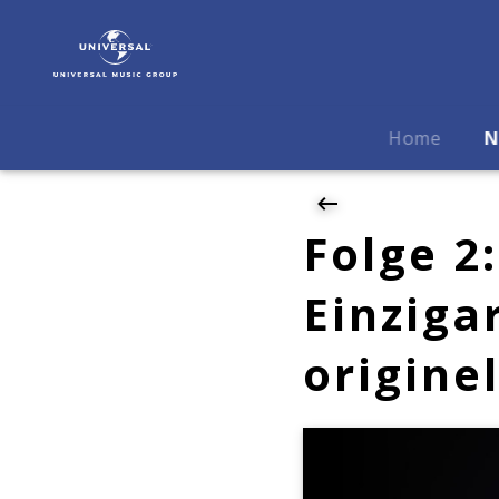
Keith
Jarrett
|
News
|
Home
N
Folge
2:
Keith
Jarrett
Folge 2:
-
Einzigartiger
Einziga
Jazzimprovisator
und
origine
origineller
Klassikinterpret