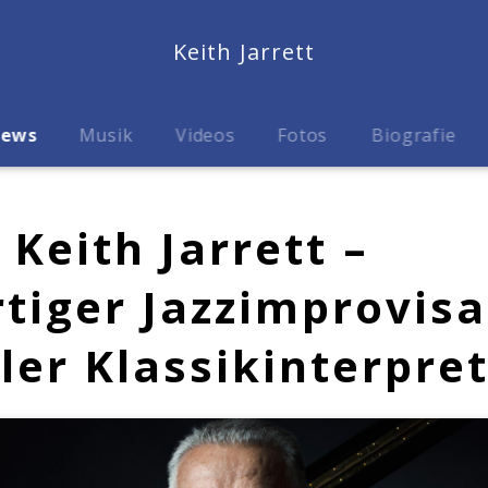
Keith Jarrett
ews
Musik
Videos
Fotos
Biografie
 Keith Jarrett –
rtiger Jazzimprovis
ller Klassikinterpre