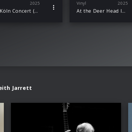
2025
Vinyl
2025
The Köln Concert (50th Anniversary) Ltd. Ed. 2LP
At the Deer Head Inn – The Complete Recordings (Limited Edition)
ith Jarrett