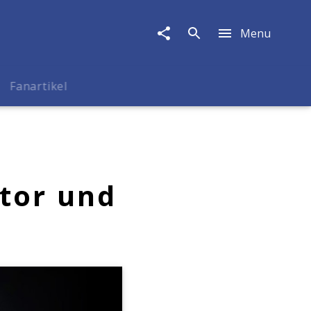
Menu
Fanartikel
ator und
t