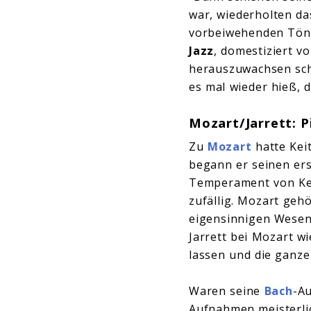
war, wiederholten da
vorbeiwehenden Töne
Jazz
, domestiziert v
herauszuwachsen schi
es mal wieder hieß, 
Mozart/Jarrett: P
Zu
Mozart
hatte Keit
begann er seinen ers
Temperament von Keit
zufällig. Mozart geh
eigensinnigen Wesen 
Jarrett bei Mozart wi
lassen und die ganze
Waren seine
Bach
-Au
Aufnahmen meisterli