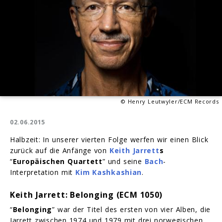
© Henry Leutwyler/ECM Records
02.06.2015
Halbzeit: In unserer vierten Folge werfen wir einen Blick
zurück auf die Anfänge von
Keith Jarrett
s
“
Europäischen Quartett
” und seine
Bach
-
Interpretation mit
Kim Kashkashian
.
Keith Jarrett: Belonging (ECM 1050)
“
Belonging
” war der Titel des ersten von vier Alben, die
Jarrett zwischen 1974 und 1979 mit drei norwegischen