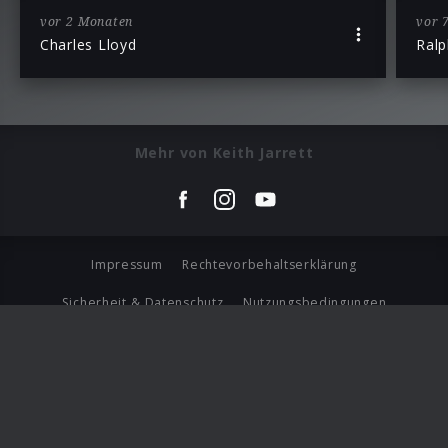
vor 2 Monaten
vor 
Charles Lloyd
Ral
Mehr von Keith Jarrett
Impressum
Rechtevorbehaltserklärung
Sicherheit & Datenschutz
Nutzungsbedingungen
Journalistenlounge
Für Geschäftspartner
Barrierefreiheit Statement
© Copyright 2026 Universal Music Group N.V. All Rights
Reserved.