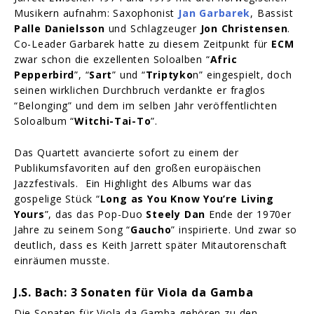
Musikern aufnahm: Saxophonist
Jan Garbarek
, Bassist
Palle Danielsson
und Schlagzeuger
Jon Christensen
.
Co-Leader Garbarek hatte zu diesem Zeitpunkt für
ECM
zwar schon die exzellenten Soloalben “
Afric
Pepperbird
”, “
Sart
” und “
Triptyko
n” eingespielt, doch
seinen wirklichen Durchbruch verdankte er fraglos
“Belonging” und dem im selben Jahr veröffentlichten
Soloalbum “
Witchi-Tai-To
”.
Das Quartett avancierte sofort zu einem der
Publikumsfavoriten auf den großen europäischen
Jazzfestivals. Ein Highlight des Albums war das
gospelige Stück “
Long as You Know You’re Living
Yours
”, das das Pop-Duo
Steely Dan
Ende der 1970er
Jahre zu seinem Song “
Gaucho
” inspirierte. Und zwar so
deutlich, dass es Keith Jarrett später Mitautorenschaft
einräumen musste.
J.S. Bach: 3 Sonaten für Viola da Gamba
Die Sonaten für Viola da Gamba gehören zu den