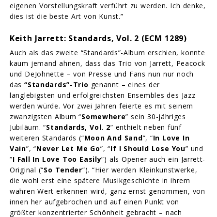
eigenen Vorstellungskraft verführt zu werden. Ich denke,
dies ist die beste Art von Kunst.”
Keith Jarrett: Standards, Vol. 2 (ECM 1289)
Auch als das zweite “Standards”-Album erschien, konnte
kaum jemand ahnen, dass das Trio von Jarrett, Peacock
und DeJohnette – von Presse und Fans nun nur noch
das
“Standards”-Trio
genannt – eines der
langlebigsten und erfolgreichsten Ensembles des Jazz
werden würde. Vor zwei Jahren feierte es mit seinem
zwanzigsten Album “
Somewhere
” sein 30-jähriges
Jubiläum. “
Standards, Vol. 2
” enthielt neben fünf
weiteren Standards (“
Moon And Sand
”, “
In Love In
Vain
”, “
Never Let Me Go
”, “
If I Should Lose You
” und
“
I Fall In Love Too Easily
”) als Opener auch ein Jarrett-
Original (“
So Tender
”). “Hier werden Kleinkunstwerke,
die wohl erst eine spätere Musikgeschichte in ihrem
wahren Wert erkennen wird, ganz ernst genommen, von
innen her aufgebrochen und auf einen Punkt von
größter konzentrierter Schönheit gebracht – nach