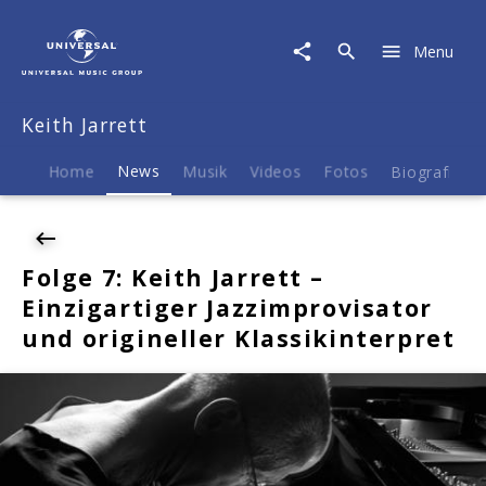
Keith
Jarrett
Menu
|
News
|
Keith Jarrett
Folge
7:
Keith
Home
News
Musik
Videos
Fotos
Biografie
Jarrett
-
Einzigartiger
Jazzimprovisator
Folge 7: Keith Jarrett –
und
Einzigartiger Jazzimprovisator
origineller
Klassikinterpret
und origineller Klassikinterpret