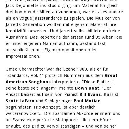
Jack DeJohnette ins Studio ging, um Material für gleich
drei kommende Alben aufzunehmen, war es alles andere
als en vogue Jazzstandards zu spielen. Die Musiker von
Jarretts Generation wollten mit eigenem Material ihre
Kreativität beweisen. Und Jarrett selbst bildete da keine
Ausnahme. Das Repertoire der ersten rund 35 Alben, die
er unter eigenem Namen aufnahm, bestand fast
ausschließlich aus Eigenkompositionen oder
Improvisationen.
Umso überraschter war die Szene 1983, als er für
“Standards, Vol. 1” plötzlich Nummern aus dem
Great
American Songbook
interpretierte. “Diese Platte ist
seine beste seit langem”, meinte
Down Beat
. “Der
Ansatz basiert auf dem von Pianist
Bill Evans
, Bassist
Scott LaFaro
und Schlagzeuger
Paul Motian
begründeten Trio-Konzept, ist aber deutlich
weiterentwickelt… Die sparsamen Akkorde erinnern uns
an Evans: eine perfekte Metaphorik, die dem Hörer
erlaubt, das Bild zu vervollständigen – und von seiner