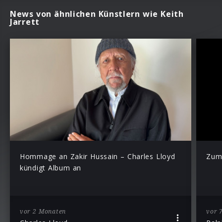
News von ähnlichen Künstlern wie Keith
Jarrett
Hommage an Zakir Hussain – Charles Lloyd
Zum
kündigt Album an
vor 2 Monaten
vor 