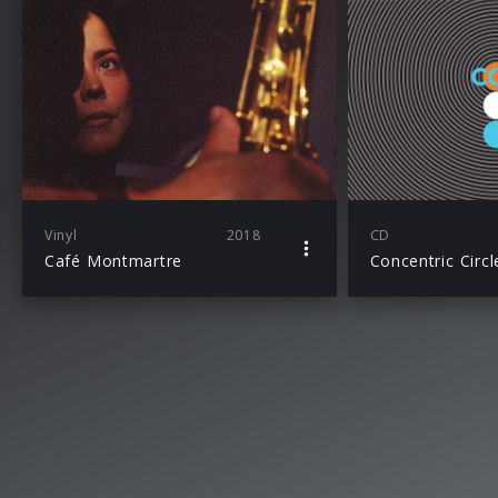
Vinyl
2018
CD
Café Montmartre
Concentric Circl