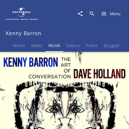
Kenny
Barron
Menu
|
Musik
|
Kenny Barron
The
Art
Of
Home
News
Musik
Videos
Fotos
Biografie
Conversation