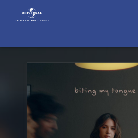
Kenzie
|
Musik
&
Merch