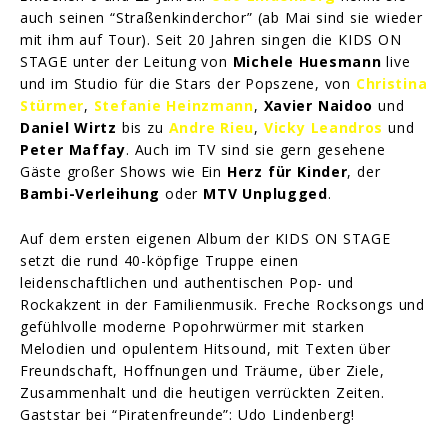
auch seinen “Straßenkinderchor” (ab Mai sind sie wieder
mit ihm auf Tour). Seit 20 Jahren singen die KIDS ON
STAGE unter der Leitung von
Michele Huesmann
live
und im Studio für die Stars der Popszene, von
Christina
Stürmer
,
Stefanie Heinzmann
,
Xavier Naidoo
und
Daniel Wirtz
bis zu
Andre Rieu
,
Vicky Leandros
und
Peter Maffay
. Auch im TV sind sie gern gesehene
Gäste großer Shows wie Ein
Herz für Kinder
, der
Bambi-Verleihung
oder
MTV Unplugged
.
Auf dem ersten eigenen Album der KIDS ON STAGE
setzt die rund 40-köpfige Truppe einen
leidenschaftlichen und authentischen Pop- und
Rockakzent in der Familienmusik. Freche Rocksongs und
gefühlvolle moderne Popohrwürmer mit starken
Melodien und opulentem Hitsound, mit Texten über
Freundschaft, Hoffnungen und Träume, über Ziele,
Zusammenhalt und die heutigen verrückten Zeiten.
Gaststar bei “Piratenfreunde”: Udo Lindenberg!