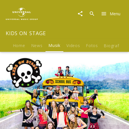
KIDS
ON
Menu
STAGE
|
Musik
KIDS ON STAGE
|
Generation
Morgen
Home
News
Musik
Videos
Fotos
Biografie