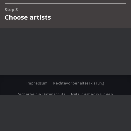
Impressum
Rechtevorbehaltserklärung
Sicherheit & Datenschutz
Nutzungsbedingungen
Journalistenlounge
Für Geschäftspartner
Barrierefreiheit Statement
© Copyright 2026 Universal Music Group N.V. All Rights