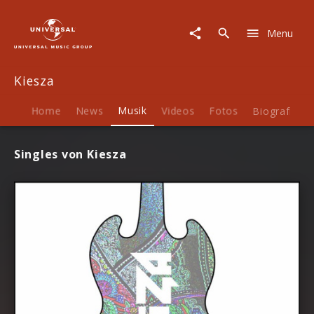
Kiesza
|
Menu
Musik
Kiesza
Home
News
Musik
Videos
Fotos
Biografie
Singles von Kiesza