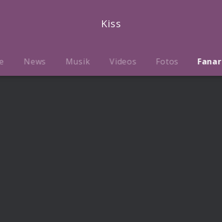
Kiss
e
News
Musik
Videos
Fotos
Fanar