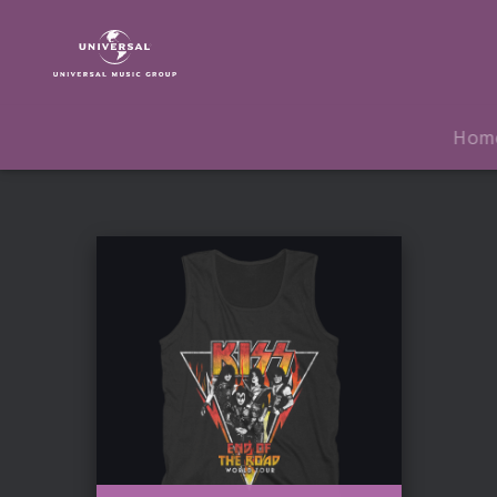
Kiss
|
Fanartikel
Hom