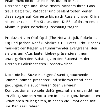
Phänomen: nicht nur eine Institution in Sachen
Herzensdingen und Ohrwürmern, sondern ihren Fans
treue Begleiter, Ratgeber und Seelentröster, denen
diese sogar auf Konzerte bis nach Russland oder China
hinterher reisen. Ein Status, dem KLEE auf ihrem neuen
Album in jeder Beziehung Rechnung tragen.
Produziert von Olaf Opal (The Notwist, Juli, Polarkreis
18) und Jochen Naaf (Polarkreis 18, Peter Licht, Bosse)
markiert der Reigen weltumarmender Evergreens, den
sie uns auf »Aus lauter Liebe« präsentieren, nun
unweigerlich den Aufstieg von den Superstars der
Herzen zu allerhöchsten Popstarweihen.
Noch nie hat Suzie Kerstgens‘ samtig hauchende
Stimme intimer, präsenter und selbstverständlicher
geklungen, nie zuvor waren Sten Servaes‘
Kompositionen so sehr dafür geschaffen, uns nicht nur
im Alltag, sondern vor allem in diesen ganz besonderen
Situationen zu begleiten, in denen die Emotionen mit
uns Karussell fahren.