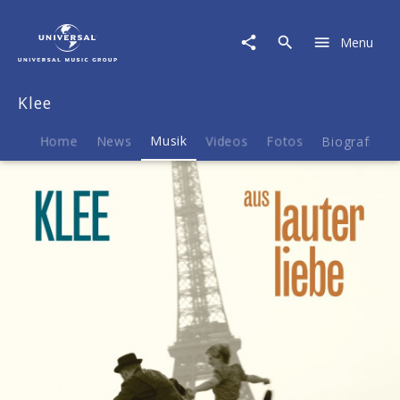
Klee
|
Menu
Musik
|
Aus
Klee
lauter
Liebe
Home
News
Musik
Videos
Fotos
Biografie