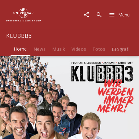
KLUBBB3
|
Menu
Musik
&
Merch
KLUBBB3
Home
News
Musik
Videos
Fotos
Biografie