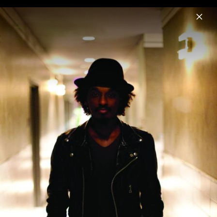
Menu
K’NAAN
Home
News
Musik
Videos
Fotos
Biografie
Pressebilder 2012