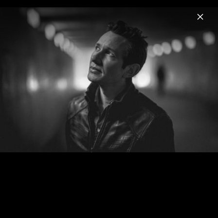
Menu
Körner
Home
News
Musik
Videos
Fotos
Pressebilder 2018