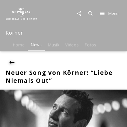
Körner
|
Menu
News
|
Neuer
Körner
Song
von
Körner:
Home
News
Musik
Videos
Fotos
"Liebe
Niemals
Out"
Neuer Song von Körner: “Liebe
Niemals Out”