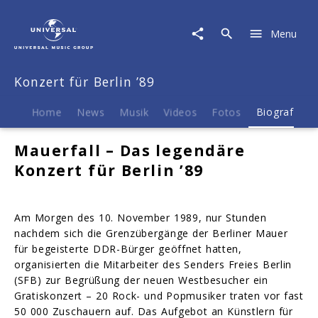
Konzert
für
Menu
Berlin
’89
|
Konzert für Berlin ’89
Biografie
Home
News
Musik
Videos
Fotos
Biografie
Mauerfall – Das legendäre
Konzert für Berlin ’89
Am Morgen des 10. November 1989, nur Stunden
nachdem sich die Grenzübergänge der Berliner Mauer
für begeisterte DDR-Bürger geöffnet hatten,
organisierten die Mitarbeiter des Senders Freies Berlin
(SFB) zur Begrüßung der neuen Westbesucher ein
Gratiskonzert – 20 Rock- und Popmusiker traten vor fast
50 000 Zuschauern auf. Das Aufgebot an Künstlern für