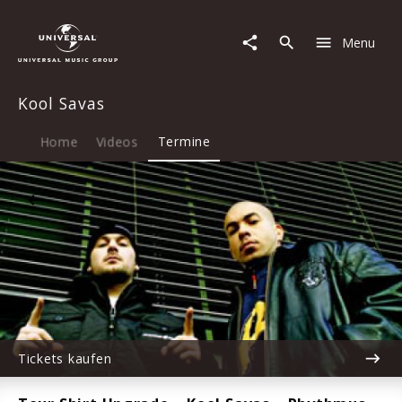
Kool
Savas
Menu
|
08.01.2028
LANXESS
Kool Savas
Arena,
Köln,
20:00
Home
Videos
Termine
Tickets kaufen