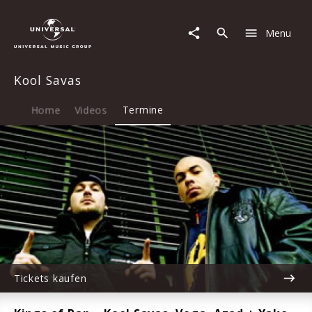
Kool
Savas
Menu
|
27.08.2026
Kloster
Kool Savas
Schiffenberg,
Gießen,
19:15
Home
Videos
Termine
Tickets kaufen