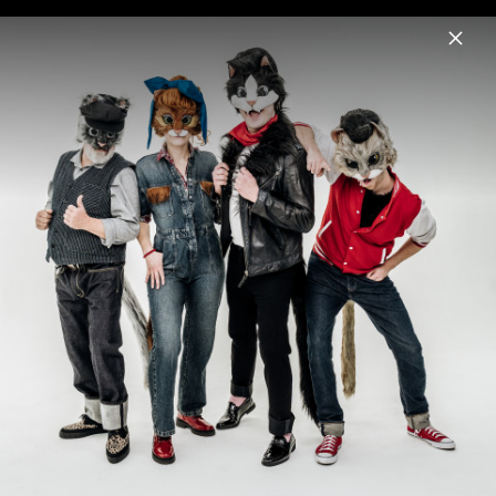
Menu
Blacky’s Kool Katz
Home
News
Musik
Videos
Fotos
Biografie
Fotos Blacky’s Kool Katz