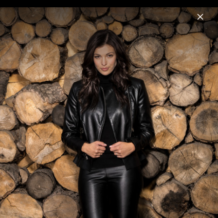
Menu
Ksenija Sidorova
Home
News
Musik
Videos
Fotos
Carmen