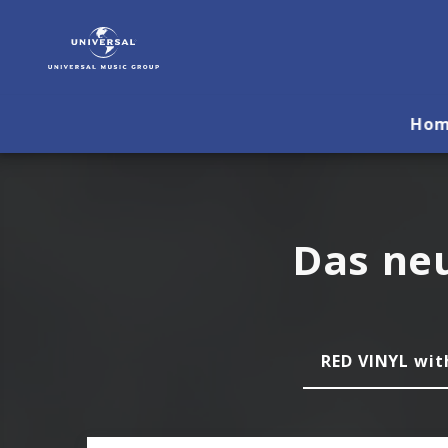
La
Roux
|
Musik
&
Ho
Merch
Das neu
RED VINYL wit