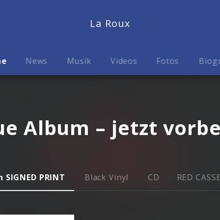
La Roux
me
News
Musik
Videos
Fotos
Biog
e Album – jetzt vorbe
h SIGNED PRINT
Black Vinyl
CD
RED CASS