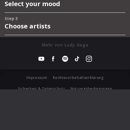
Mehr von Lady Gaga
Impressum
Rechtevorbehaltserklärung
Sicherheit & Datenschutz
Nutzungsbedingungen
Journalistenlounge
Für Geschäftspartner
Barrierefreiheit Statement
© Copyright 2026 Universal Music Group N.V. All Rights
Reserved.