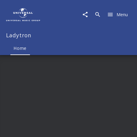
Ladytron
|
Menu
Musik
&
Merch
Ladytron
Home