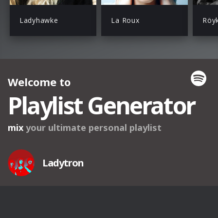
Ladyhawke
La Roux
Röy