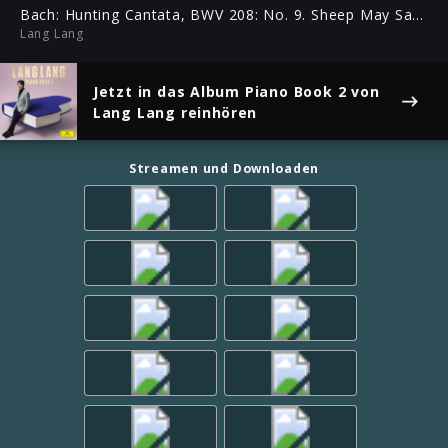
ful
Bach: Hunting Cantata, BWV 208: No. 9. Sheep May Safely Graze
Lang Lang
Jetzt in das Album
Piano Book 2
von
Lang Lang reinhören
Streamen und Downloaden