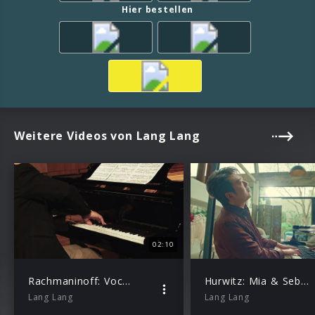
Hier bestellen
Weitere Videos von Lang Lang
02:10
Rachmaninoff: Vocalise Op. 34 No. 14 (Excerpt)
Hurwitz: Mia & Sebastian’s Theme (From “La La Land”, arr. Kerber for Solo Piano)
Lang Lang
Lang Lang