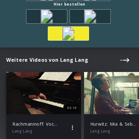
Hier bestellen
Weitere Videos von Lang Lang
02:10
Rachmaninoff: Vocalise Op. 34 No. 14 (Excerpt)
Hurwitz: Mia & Sebastian’s Theme (From “La La Land”, arr. Kerber for Solo Piano)
Lang Lang
Lang Lang