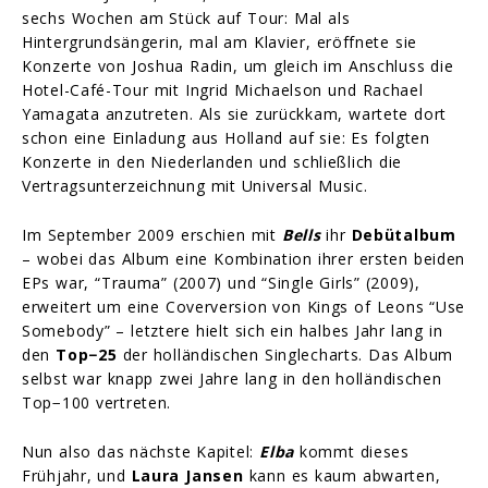
sechs Wochen am Stück auf Tour: Mal als
Hintergrundsängerin, mal am Klavier, eröffnete sie
Konzerte von Joshua Radin, um gleich im Anschluss die
Hotel-Café-Tour mit Ingrid Michaelson und Rachael
Yamagata anzutreten. Als sie zurückkam, wartete dort
schon eine Einladung aus Holland auf sie: Es folgten
Konzerte in den Niederlanden und schließlich die
Vertragsunterzeichnung mit Universal Music.
Im September 2009 erschien mit
Bells
ihr
Debütalbum
– wobei das Album eine Kombination ihrer ersten beiden
EPs war, “Trauma” (2007) und “Single Girls” (2009),
erweitert um eine Coverversion von Kings of Leons “Use
Somebody” – letztere hielt sich ein halbes Jahr lang in
den
Top−25
der holländischen Singlecharts. Das Album
selbst war knapp zwei Jahre lang in den holländischen
Top−100 vertreten.
Nun also das nächste Kapitel:
Elba
kommt dieses
Frühjahr, und
Laura Jansen
kann es kaum abwarten,