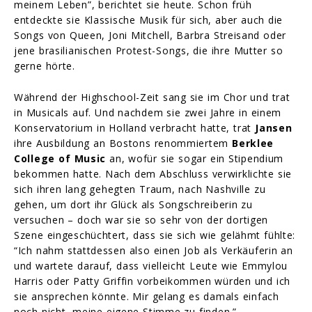
meinem Leben”, berichtet sie heute. Schon früh
entdeckte sie Klassische Musik für sich, aber auch die
Songs von Queen, Joni Mitchell, Barbra Streisand oder
jene brasilianischen Protest-Songs, die ihre Mutter so
gerne hörte.
Während der Highschool-Zeit sang sie im Chor und trat
in Musicals auf. Und nachdem sie zwei Jahre in einem
Konservatorium in Holland verbracht hatte, trat
Jansen
ihre Ausbildung an Bostons renommiertem
Berklee
College of Music
an, wofür sie sogar ein Stipendium
bekommen hatte. Nach dem Abschluss verwirklichte sie
sich ihren lang gehegten Traum, nach Nashville zu
gehen, um dort ihr Glück als Songschreiberin zu
versuchen – doch war sie so sehr von der dortigen
Szene eingeschüchtert, dass sie sich wie gelähmt fühlte:
“Ich nahm stattdessen also einen Job als Verkäuferin an
und wartete darauf, dass vielleicht Leute wie Emmylou
Harris oder Patty Griffin vorbeikommen würden und ich
sie ansprechen könnte. Mir gelang es damals einfach
noch nicht, meine eigene Stimme zu finden.”