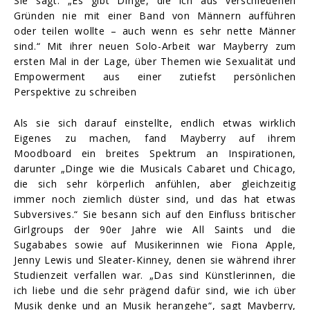
Sie sagt: „Es gibt Dinge, die ich aus verschiedenen
Gründen nie mit einer Band von Männern aufführen
oder teilen wollte – auch wenn es sehr nette Männer
sind.“ Mit ihrer neuen Solo-Arbeit war Mayberry zum
ersten Mal in der Lage, über Themen wie Sexualität und
Empowerment aus einer zutiefst persönlichen
Perspektive zu schreiben
Als sie sich darauf einstellte, endlich etwas wirklich
Eigenes zu machen, fand Mayberry auf ihrem
Moodboard ein breites Spektrum an Inspirationen,
darunter „Dinge wie die Musicals Cabaret und Chicago,
die sich sehr körperlich anfühlen, aber gleichzeitig
immer noch ziemlich düster sind, und das hat etwas
Subversives.“ Sie besann sich auf den Einfluss britischer
Girlgroups der 90er Jahre wie All Saints und die
Sugababes sowie auf Musikerinnen wie Fiona Apple,
Jenny Lewis und Sleater-Kinney, denen sie während ihrer
Studienzeit verfallen war. „Das sind Künstlerinnen, die
ich liebe und die sehr prägend dafür sind, wie ich über
Musik denke und an Musik herangehe“, sagt Mayberry,