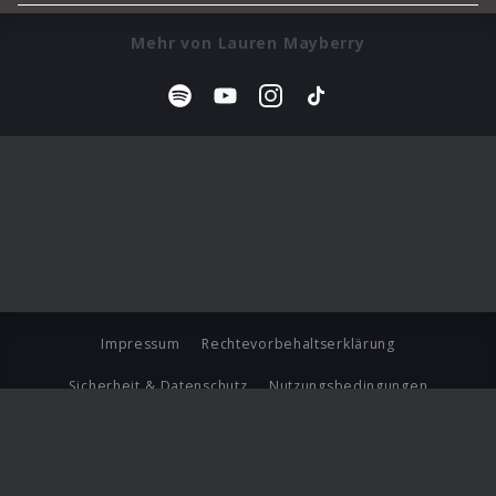
Mehr von Lauren Mayberry
Impressum
Rechtevorbehaltserklärung
Sicherheit & Datenschutz
Nutzungsbedingungen
Journalistenlounge
Für Geschäftspartner
Barrierefreiheit Statement