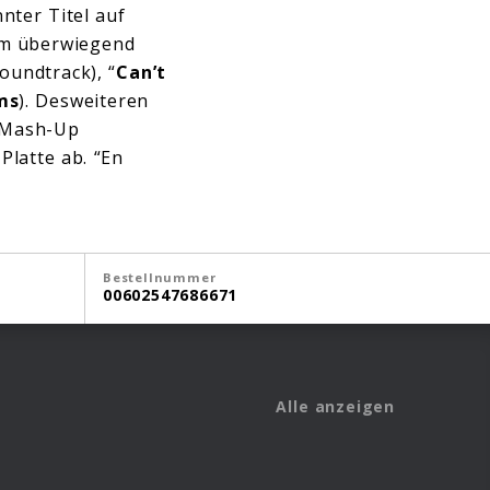
nter Titel auf
um überwiegend
Soundtrack), “
Can’t
ms
). Desweiteren
 Mash-Up
Platte ab. “En
Bestellnummer
00602547686671
Alle anzeigen