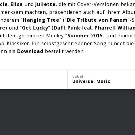
cie
,
Elisa
und
Juliette
, die mit Cover-Versionen bekan
fmerksam machten, präsentieren auch auf ihrem Alb
anderem “
Hanging Tree
” (“
Die Tribute von Panem
”-
re
) und “
Get Lucky
” (
Daft Punk
feat.
Pharrell Willia
mit dem gefeierten Medley “
Summer 2015
” und einem
p-Klassiker. Ein selbstgeschriebener Song rundet die 
ann als
Download
bestellt werden.
Label
Universal Music