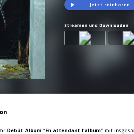
Jetzt reinhören
Streamen und Downloaden
ion
ihr
Debüt-Album
“
En attendant l‘album
” mit insgesa