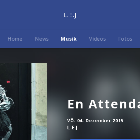
L.E.J
Home
News
Musik
Videos
Fotos
En Attend
VÖ:
04. Dezember 2015
L.E.J