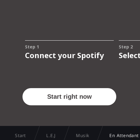
Start
L.E.J
Musik
En Attendant