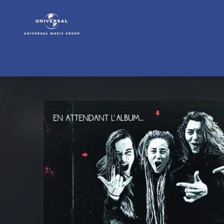
L.E.J
|
Musik
|
En
Attendant
L'Album