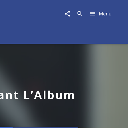
Menu
ant L’Album