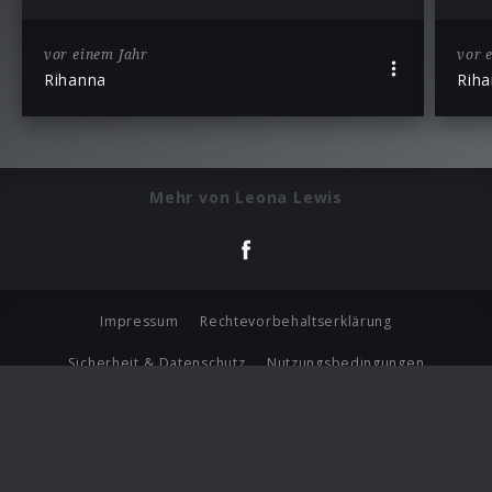
vor einem Jahr
vor 
Rihanna
Rih
Mehr von Leona Lewis
Impressum
Rechtevorbehaltserklärung
Sicherheit & Datenschutz
Nutzungsbedingungen
Journalistenlounge
Für Geschäftspartner
Barrierefreiheit Statement
© Copyright 2026 Universal Music Group N.V. All Rights