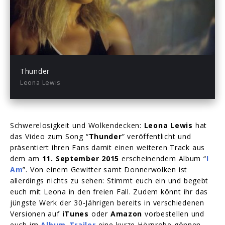
Play
03:40
Play
Mute
Enter
fullsc
Thunder
Leona Lewis
Schwerelosigkeit und Wolkendecken:
Leona Lewis
hat
das Video zum Song “
Thunder
” veröffentlicht und
präsentiert ihren Fans damit einen weiteren Track aus
dem am
11. September 2015
erscheinendem Album “
I
Am
”. Von einem Gewitter samt Donnerwolken ist
allerdings nichts zu sehen: Stimmt euch ein und begebt
euch mit Leona in den freien Fall. Zudem könnt ihr das
jüngste Werk der 30-Jährigen bereits in verschiedenen
Versionen auf
iTunes
oder
Amazon
vorbestellen und
euch im
Album-Trailer
eine kurze Hörprobe gönnen.