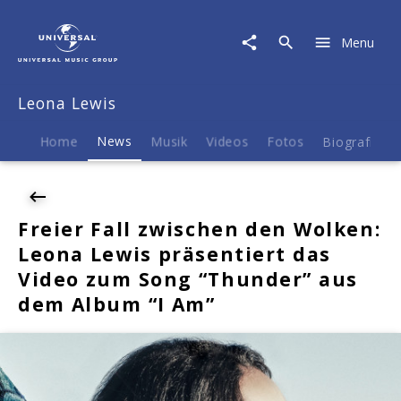
Leona
Lewis
Menu
|
News
|
Leona Lewis
Freier
Fall
zwischen
Home
News
Musik
Videos
Fotos
Biografie
den
Wolken:
Leona
Lewis
Freier Fall zwischen den Wolken:
präsentiert
Leona Lewis präsentiert das
das
Video
Video zum Song “Thunder” aus
zum
dem Album “I Am”
Song
"Thunder"
aus
dem
Album