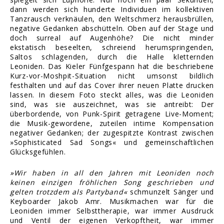
dann werden sich hunderte Individuen im kollektiven
Tanzrausch verknäulen, den Weltschmerz herausbrüllen,
negative Gedanken abschütteln. Oben auf der Stage und
doch surreal auf Augenhöhe? Die nicht minder
ekstatisch beseelten, schreiend herumspringenden,
Saltos schlagenden, durch die Halle kletternden
Leoniden. Das Kieler Fünfgespann hat die beschriebene
Kurz-vor-Moshpit-Situation nicht umsonst bildlich
festhalten und auf das Cover ihrer neuen Platte drucken
lassen. In diesem Foto steckt alles, was die Leoniden
sind, was sie auszeichnet, was sie antreibt: Der
überbordende, von Punk-Spirit getragene Live-Moment;
die Musik-gewordene, zuteilen intime Kompensation
negativer Gedanken; der zugespitzte Kontrast zwischen
»Sophisticated Sad Songs« und gemeinschaftlichen
Glücksgefühlen.
»Wir haben in all den Jahren mit Leoniden noch
keinen einzigen fröhlichen Song geschrieben und
gelten trotzdem als Partyband«
schmunzelt Sänger und
Keyboarder Jakob Amr. Musikmachen war für die
Leoniden immer Selbsttherapie, war immer Ausdruck
und Ventil der eigenen Verkopftheit, war immer