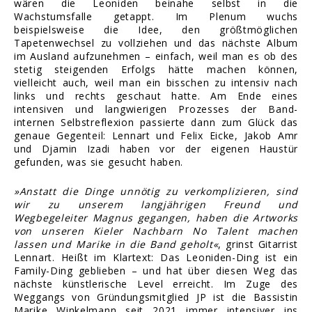
wären die Leoniden beinahe selbst in die
Wachstumsfalle getappt. Im Plenum wuchs
beispielsweise die Idee, den größtmöglichen
Tapetenwechsel zu vollziehen und das nächste Album
im Ausland aufzunehmen – einfach, weil man es ob des
stetig steigenden Erfolgs hätte machen können,
vielleicht auch, weil man ein bisschen zu intensiv nach
links und rechts geschaut hatte. Am Ende eines
intensiven und langwierigen Prozesses der Band-
internen Selbstreflexion passierte dann zum Glück das
genaue Gegenteil: Lennart und Felix Eicke, Jakob Amr
und Djamin Izadi haben vor der eigenen Haustür
gefunden, was sie gesucht haben.
»Anstatt die Dinge unnötig zu verkomplizieren, sind
wir zu unserem langjährigen Freund und
Wegbegeleiter Magnus gegangen, haben die Artworks
von unseren Kieler Nachbarn No Talent machen
lassen und Marike in die Band geholt«
, grinst Gitarrist
Lennart. Heißt im Klartext: Das Leoniden-Ding ist ein
Family-Ding geblieben – und hat über diesen Weg das
nächste künstlerische Level erreicht. Im Zuge des
Weggangs von Gründungsmitglied JP ist die Bassistin
Marike Winkelmann seit 2021 immer intensiver ins