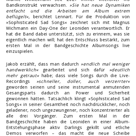
Bandkonstrukt verwachsen.
»Sie hat neue Dynamiken
entfacht und die Arbeiten am Album extrem
beflügelt«
, berichtet Lennart. Für die Produktion von
»Sophisticated Sad Songs« zeichnet sich mit Magnus
Wichmann ein Day-One der Leoniden verantwortlich. Er
hat die Band dabei unterstützt, sich zu erinnern, was sie
eigentlich machen will; hat den Entschluss bestärkt, zum
ersten Mal in der Bandgeschichte Albumsongs live
einzuspielen.
Jakob erzählt, dass man dadurch
»endlich mal weniger
handwerklich«
gearbeitet und sich dafür
»deutlich
mehr getraut«
habe; dass viele Songs durch die Live-
Recordings
»schneller, doller, auch verzerrter«
geworden seinen und seine instrumental anmutenden
Gesangsparts dadurch an Power und Sicherheit
gewonnen hätten. Tatsächlich klingt »Sophisticated Sad
Songs« in seiner Gesamtheit noch nachdrücklicher, noch
geladener, noch ungezwungener, noch konzentrierter als
alle drei Vorgänger. Zum ersten Mal in der
Bandgeschichte haben die Leoniden in einer Album-
Entstehungsphase aktiv Darlings gekillt und etliche
Demos verworfen – das macht die neue Scheibe