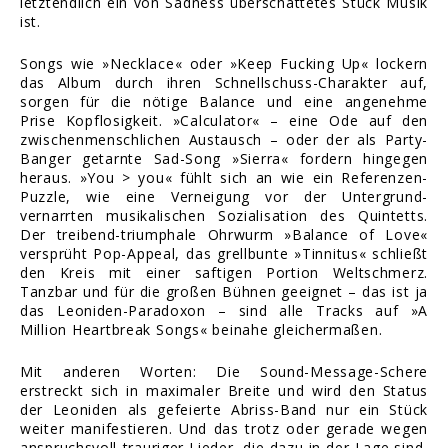
letztendlich ein von Sadness überschattetes Stück Musik
ist.
Songs wie »Necklace« oder »Keep Fucking Up« lockern
das Album durch ihren Schnellschuss-Charakter auf,
sorgen für die nötige Balance und eine angenehme
Prise Kopflosigkeit. »Calculator« – eine Ode auf den
zwischenmenschlichen Austausch – oder der als Party-
Banger getarnte Sad-Song »Sierra« fordern hingegen
heraus. »You > you« fühlt sich an wie ein Referenzen-
Puzzle, wie eine Verneigung vor der Untergrund-
vernarrten musikalischen Sozialisation des Quintetts.
Der treibend-triumphale Ohrwurm »Balance of Love«
versprüht Pop-Appeal, das grellbunte »Tinnitus« schließt
den Kreis mit einer saftigen Portion Weltschmerz.
Tanzbar und für die großen Bühnen geeignet – das ist ja
das Leoniden-Paradoxon – sind alle Tracks auf »A
Million Heartbreak Songs« beinahe gleichermaßen.
Mit anderen Worten: Die Sound-Message-Schere
erstreckt sich in maximaler Breite und wird den Status
der Leoniden als gefeierte Abriss-Band nur ein Stück
weiter manifestieren. Und das trotz oder gerade wegen
anspruchsvoll-trauriger Lieder, die dazu in der Lage sind,