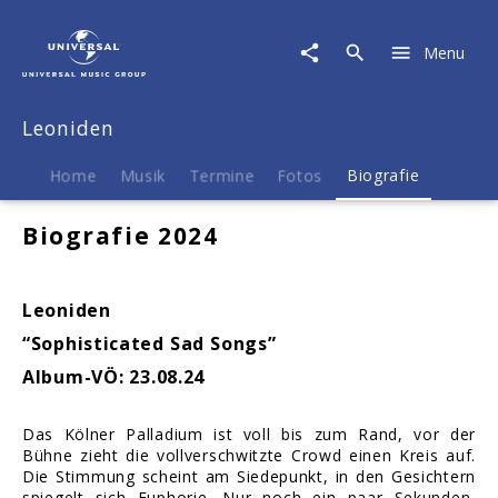
Leoniden
|
Menu
Biografie
Leoniden
Home
Musik
Termine
Fotos
Biografie
Biografie 2024
Leoniden
“Sophisticated Sad Songs”
Album-VÖ: 23.08.24
Das Kölner Palladium ist voll bis zum Rand, vor der
Bühne zieht die vollverschwitzte Crowd einen Kreis auf.
Die Stimmung scheint am Siedepunkt, in den Gesichtern
spiegelt sich Euphorie. Nur noch ein paar Sekunden,