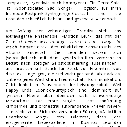
kompakter, irgendwie auch homogener. Ein Genre-Salat
ist »Sophisticated Sad Songs« – logisch, für ihren
Indiepop-Postpunk-Synthgrunge-Cocktail sind die
Leoniden schließlich bekannt und geschätzt – dennoch.
Am Anfang der zehnteiligen Tracklist steht das
extravagante Phasenspiel »Motion Blur«, das mit der
Zeile
»
I never was enough, cause I can always be
much better
«
direkt den inhaltlichen Schwerpunkt des
Albums andeutet. Die Leoniden setzen sich
(selbst-)kritisch mit dem gesellschaftlich verordneten
Diktat nach stetiger Selbstoptimierung auseinander –
und arbeiten sich Stück für Stück zur Erkenntnis vor,
dass es Dinge gibt, die viel wichtiger sind, als nacktes,
ichbezogenes Wachstum: Freundschaft, Kommunikation,
Zufriedenheit im Pausenraum der Leistungsspirale. Weil
Happy Ends Leoniden-untypisch sind, dominiert auf
lyrischer Ebene aber dennoch stets schwermütige
Melancholie. Die erste Single – das sanftmütig
klimpernde und orchestral aufbrandende »Never Never«
– erzählt vom Sich-missverstanden-Fühlen, »A Million
Heartbreak Songs« vom Dilemma, dass jede
erstgemeinte Liebesballade im Kosmos Leoniden