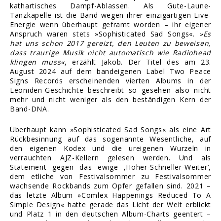
kathartisches Dampf-Ablassen. Als Gute-Laune-
Tanzkapelle ist die Band wegen ihrer einzigartigen Live-
Energie wenn überhaupt geframt worden – ihr eigener
Anspruch waren stets »Sophisticated Sad Songs«.
»Es
hat uns schon 2017 gereizt, den Leuten zu beweisen,
dass traurige Musik nicht automatisch wie Radiohead
klingen muss«
, erzählt Jakob. Der Titel des am 23.
August 2024 auf dem bandeigenen Label Two Peace
Signs Records erscheinenden vierten Albums in der
Leoniden-Geschichte beschreibt so gesehen also nicht
mehr und nicht weniger als den beständigen Kern der
Band-DNA.
Überhaupt kann »Sophisticated Sad Songs« als eine Art
Rückbesinnung auf das sogenannte Wesentliche, auf
den eigenen Kodex und die ureigenen Wurzeln in
verrauchten AJZ-Kellern gelesen werden. Und als
Statement gegen das ewige ‚Höher-Schneller-Weiter‘,
dem etliche von Festivalsommer zu Festivalsommer
wachsende Rockbands zum Opfer gefallen sind. 2021 –
das letzte Album »Comlex Happenings Reduced To A
Simple Design« hatte gerade das Licht der Welt erblickt
und Platz 1 in den deutschen Album-Charts geentert –