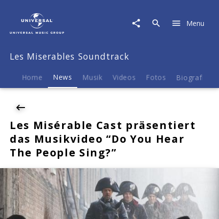
Les
Miserables
Menu
Soundtrack
|
News
Les Miserables Soundtrack
|
Les
Misérable
Home
News
Musik
Videos
Fotos
Biografie
Cast
präsentiert
das
Musikvideo
Les Misérable Cast präsentiert
"Do
das Musikvideo “Do You Hear
You
Hear
The People Sing?”
The
People
Sing?"